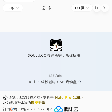
于 Creo 13 系列
12条
总1条
1/1页
稳定增量更新
（13.0 主版本 +
13.4 功能补丁
包），仅支持
Windows 64 位
操作系统，自带完
整简体中文界面、
SOULU.CC 搜你所需，录你所用！
中文帮助文档。
软件定位：一体化
工业级 CAD/CAE/
随机阅读
Rufus-轻松创建 USB 启动盘
SOULU.CC版权所有 · 架构于
Halo Pro 2.25.4
及为您增强体验的
微浸主题
订阅
粤ICP备2023059225号-1